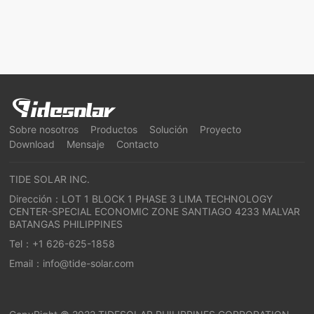
Sobre nosotros
Productos
Solución
Proyecto
Download
Mensaje
Contacto
TIDE SOLAR INC.
Dirección：LOT 1 BLOCK 1 PHASE 3 LIMA TECHNOLOGY
CENTER-SPECIAL ECONOMIC ZONE SANTIAGO 4233 MALVAR
BATANGAS PHILIPPINES
Tel：
+1 626-625-1858
Email：
info@tide-solar.com